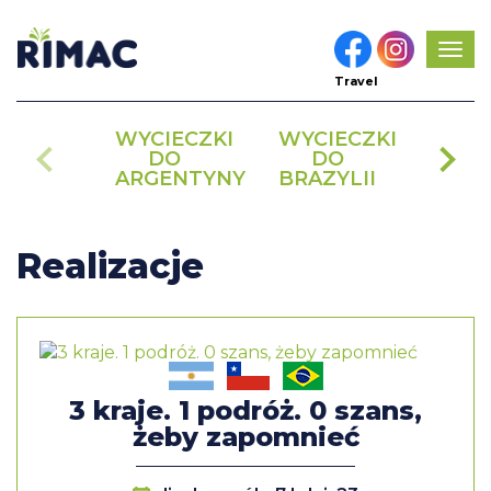
Pok
men
Travel
WYCIECZKI
WYCIECZKI
RE
DO
DO
N
ARGENTYNY
BRAZYLII
ANT
Realizacje
3 kraje. 1 podróż. 0 szans,
żeby zapomnieć