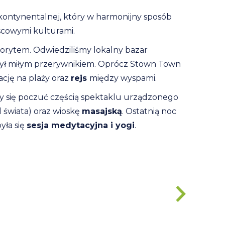
 kontynentalnej, który w harmonijny sposób
jscowymi kulturami.
lorytem. Odwiedziliśmy lokalny bazar
ył miłym przerywnikiem. Oprócz Stown Town
ację na plaży oraz
rejs
między wyspami.
my się poczuć częścią spektaklu urządzonego
 świata) oraz wioskę
masajską
. Ostatnią noc
yła się
sesja medytacyjna i yogi
.