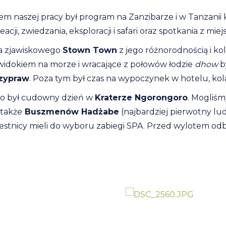
m naszej pracy był program na Zanzibarze i w Tanzanii
ji, zwiedzania, eksploracji i safari oraz spotkania z mie
ia zjawiskowego
Stown Town
z jego różnorodnością i ko
z widokiem na morze i wracające z połowów łodzie
dhow
b
rzypraw
. Poza tym był czas na wypoczynek w hotelu, kol
 To był cudowny dzień w
Kraterze Ngorongoro
. Mogliś
 także
Buszmenów Hadżabe
(najbardziej pierwotny lud
estnicy mieli do wyboru zabiegi SPA. Przed wylotem odb