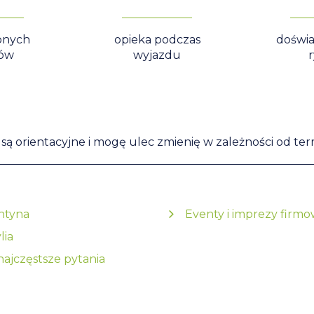
onych
opieka podczas
doświa
tów
wyjazdu
ą orientacyjne i mogę ulec zmienię w zależności od term
ntyna
Eventy i imprezy firm
lia
ajczęstsze pytania