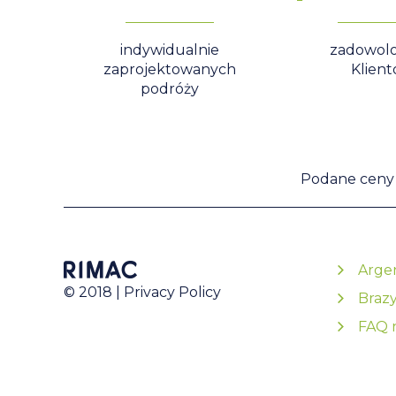
indywidualnie
zadowol
zaprojektowanych
Klien
podróży
Podane ceny s
Arge
© 2018 |
Privacy Policy
Brazy
FAQ n