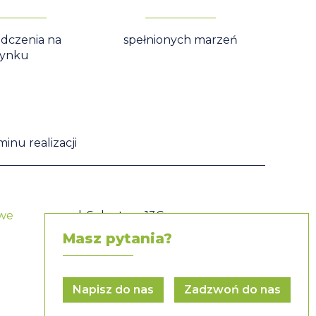
dczenia na
spełnionych marzeń
rynku
inu realizacji
owe
ul. Sokratesa 13C
01-909 Warszawa
Masz pytania?
tel.
510 645 115
e-mail:
info@rimac.com.pl
Napisz do nas
Zadzwoń do nas