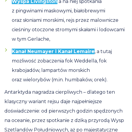
Wyspa Livingston
a na niej spotkania
z pingwinami maskowymi, białobrewymi
oraz słoniami morskimi, rejs przez malownicze
cieśniny otoczone stromymi skałami i lodowcami
w tym Gerlache,
Kanał Neumayer i Kanał Lemaire
, a tutaj
możliwość zobaczenia fok Weddella, fok
krabojadów, lampartów morskich
oraz wielorybów (m.in. humbaków, orek).
Antarktyda nagradza cierpliwych – dlatego ten
klasyczny wariant rejsu daje najpełniejsze
doświadczenie: od pierwszych godzin spędzonych
na oceanie, przez spotkanie z dziką przyrodą Wysp
Szetlandów Południowych, aż po majestatyczne