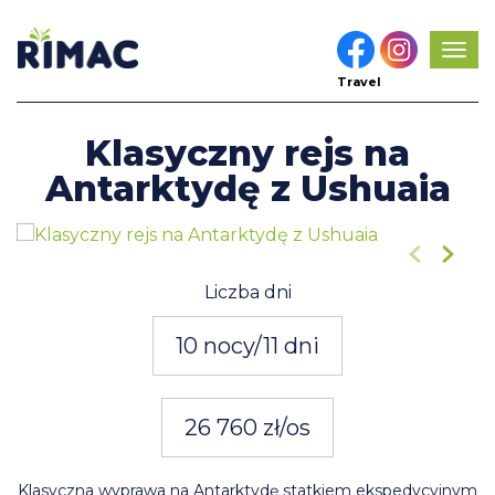
Pok
men
Travel
Klasyczny rejs na
Antarktydę z Ushuaia
1
/16
Liczba dni
10 nocy/11 dni
26 760 zł/os
Klasyczna wyprawa na Antarktydę statkiem ekspedycyjnym