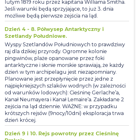
lutym 1819 roku przez kapitana Williama Smitha.
Jeśli warunki będą sprzyjające, to już 3. dnia
możliwe będą pierwsze zejścia na ląd.
Dzień 4 - 8. Półwysep Antarktyczny i
Szetlandy Południowe.
Wyspy Szetlandów Południowych to prawdziwy
raj dla dzikiej przyrody. Ogromne kolonie
pingwinów, plaże opanowane przez foki
antarktyczne i słonie morskie sprawiają, że każdy
dzień w tym archipelagu jest niezapomniany.
Planowane jest przepłynięcie przez jedne z
najpiękniejszych szlaków wodnych (w zależności
od warunków lodowych): Cieśninę Gerlache’a,
Kanał Neumayera i Kanał Lemaire’a. Zakładane 2
zejścia na ląd dziennie. WAŻNE: w przypadku
krótszych rejsów (9nocy/10dni) eksploracja trwa
dzień krócej.
Dzień 9 i 10. Rejs powrotny przez Cieśninę