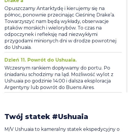
Drake’a
Opuszczamy Antarktydę i kierujemy się na
północ, ponownie przecinając Cieśninę Drake’a.
Towarzyszyć nam będą wykłady, obserwacje
ptaków morskich i wielorybów. To czas na
odpoczynek i refleksję nad niezwykłymi
przygodami minionych dni w drodze powrotnej
do Ushuaia.
Dzień 11. Powrót do Ushuaia.
Wczesnym rankiem dopływamy do portu. Po
śniadaniu schodzimy na ląd. Możliwość wylot z
Ushuaia po godzinie 14:00 i dalsza eksploracja
Argentyny lub powrót do Buens Aires.
Twój statek #Ushuaia
M/V Ushuaia to kameralny statek ekspedycyjny o