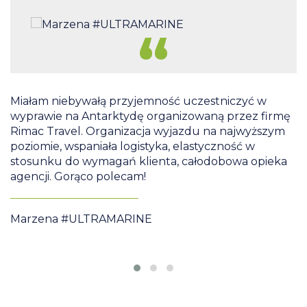
ń,
Miałam niebywałą przyjemność uczestniczyć w
wyprawie na Antarktydę organizowaną przez firmę
D
Rimac Travel. Organizacja wyjazdu na najwyższym
k
poziomie, wspaniała logistyka, elastyczność w
o
,
stosunku do wymagań klienta, całodobowa opieka
N
agencji. Gorąco polecam!
S
Marzena #ULTRAMARINE