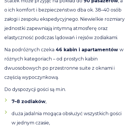
Statek może przyjąć na pokład do
90 pasażerów
, a
o ich komfort i bezpieczeństwo dba ok. 38–40 osób
załogi i zespołu ekspedycyjnego. Niewielkie rozmiary
jednostki zapewniają intymną atmosferę oraz
elastyczność podczas lądowań i rejsów zodiakami.
Na podróżnych czeka
46 kabin i apartamentów
w
różnych kategoriach – od prostych kabin
dwuosobowych po przestronne suite z oknami i
częścią wypoczynkową.
Do dyspozycji gości są m.in.
7–8 zodiaków
,
duża jadalnia mogąca obsłużyć wszystkich gości
w jednym czasie,