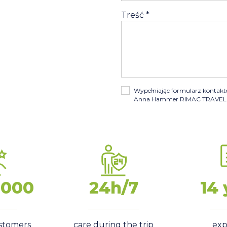
Treść
*
Wypełniając formularz kontak
Anna Hammer RIMAC TRAVEL w
1000
24h/7
14 
ustomers
care during the trip
exp