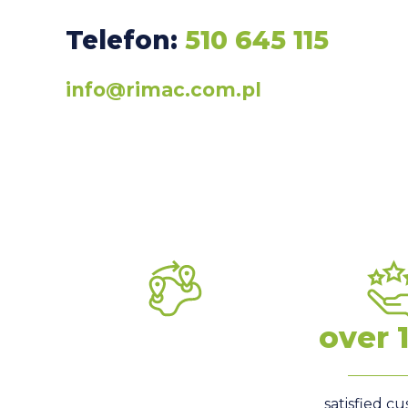
Telefon:
510 645 115
info@rimac.com.pl
over 
satisfied c