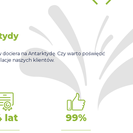
tydy
Th
ni
w dociera na Antarktydę. Czy warto poświęcić
elacje naszych klientów.
Relac
C
4 lat
99%