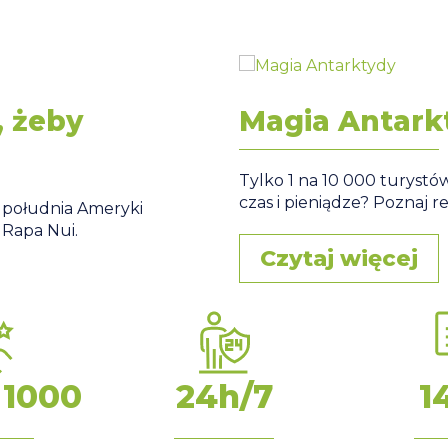
, żeby
Magia Antark
Tylko 1 na 10 000 turystó
czas i pieniądze? Poznaj r
je południa Ameryki
 Rapa Nui.
Czytaj więcej
 1000
24h/7
1