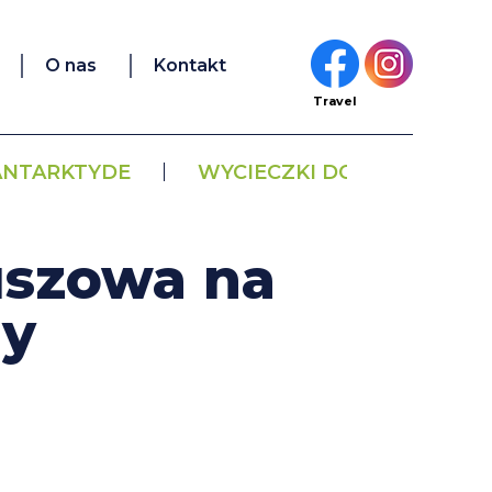
O nas
Kontakt
Travel
ANTARKTYDE
WYCIECZKI DO CHILE
uszowa na
my