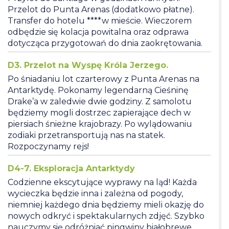
Przelot do Punta Arenas (dodatkowo płatne).
Transfer do hotelu ****w mieście. Wieczorem
odbędzie się kolacja powitalna oraz odprawa
dotycząca przygotowań do dnia zaokrętowania.
D3. Przelot na Wyspę Króla Jerzego.
Po śniadaniu lot czarterowy z Punta Arenas na
Antarktydę. Pokonamy legendarną Cieśninę
Drake’a w zaledwie dwie godziny. Z samolotu
będziemy mogli dostrzec zapierające dech w
piersiach śnieżne krajobrazy. Po wylądowaniu
zodiaki przetransportują nas na statek.
Rozpoczynamy rejs!
D4-7. Eksploracja Antarktydy
Codzienne ekscytujące wyprawy na ląd! Każda
wycieczka będzie inna i zależna od pogody,
niemniej każdego dnia będziemy mieli okazję do
nowych odkryć i spektakularnych zdjęć. Szybko
nauczymy się odróżniać pingwiny białobrewe