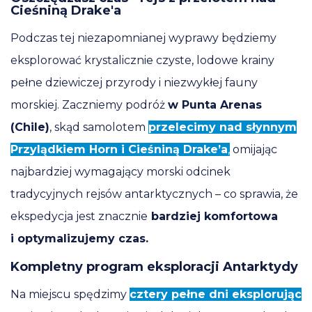
Cieśniną Drake'a
Podczas tej niezapomnianej wyprawy będziemy
eksplorować krystalicznie czyste, lodowe krainy
pełne dziewiczej przyrody i niezwykłej fauny
morskiej. Zaczniemy podróż
w Punta Arenas
(Chile)
, skąd samolotem
przelecimy nad słynnym
Przylądkiem Horn i Cieśniną Drake’a
,
omijając
najbardziej wymagający morski odcinek
tradycyjnych rejsów antarktycznych – co sprawia, że
ekspedycja jest znacznie
bardziej komfortowa
i optymalizujemy czas.
Kompletny program eksploracji Antarktydy
Na miejscu spędzimy
cztery pełne dni eksplorując