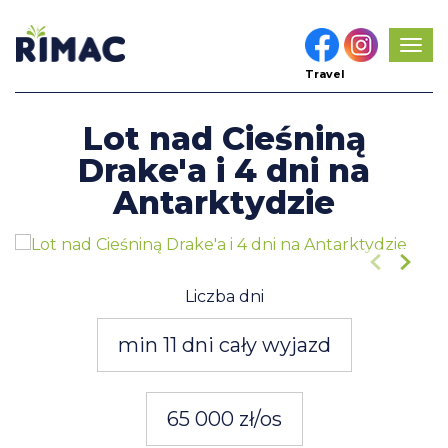
Pok
men
Travel
Lot nad Cieśniną
Drake'a i 4 dni na
Antarktydzie
1
/21
Liczba dni
min 11 dni cały wyjazd
65 000 zł/os