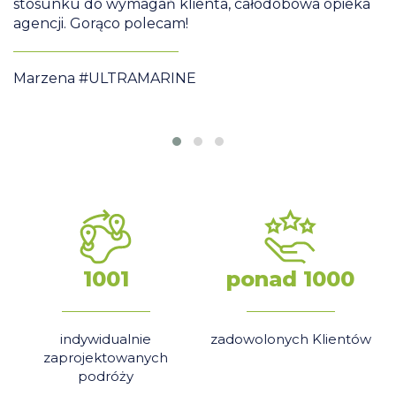
,
stosunku do wymagań klienta, całodobowa opieka
N
agencji. Gorąco polecam!
S
Marzena #ULTRAMARINE
1001
ponad 1000
indywidualnie
zadowolonych Klientów
zaprojektowanych
podróży