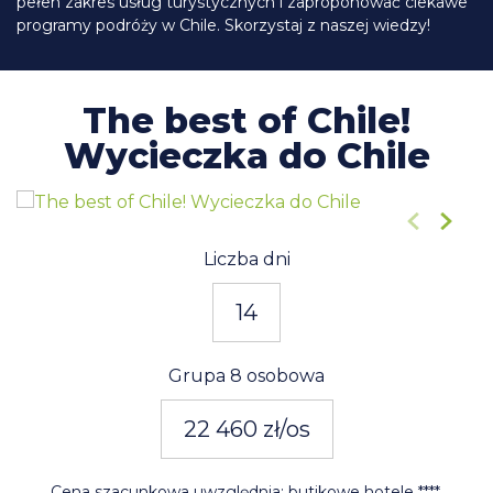
pełen zakres usług turystycznych i zaproponować ciekawe
programy podróży w Chile. Skorzystaj z naszej wiedzy!
The best of Chile!
Wycieczka do Chile
1
/18
Liczba dni
14
Grupa 8 osobowa
22 460 zł/os
Cena szacunkowa uwzględnia: butikowe hotele ****,