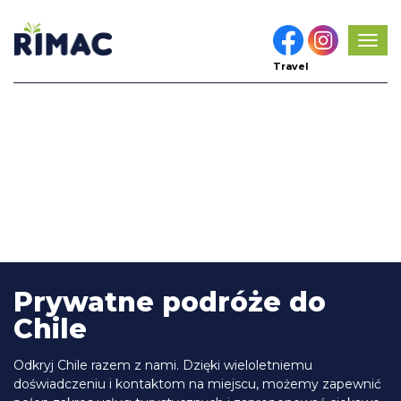
Pok
men
Travel
Prywatne podróże do
Chile
Odkryj Chile razem z nami. Dzięki wieloletniemu
doświadczeniu i kontaktom na miejscu, możemy zapewnić