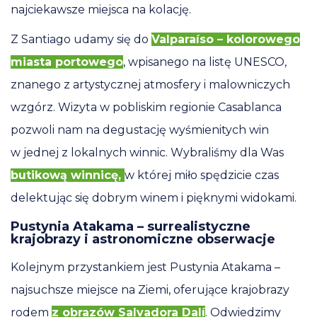
najciekawsze miejsca na kolację.
Z Santiago udamy się do
Valparaíso – kolorowego
miasta portowego
, wpisanego na listę UNESCO,
znanego z artystycznej atmosfery i malowniczych
wzgórz. Wizyta w pobliskim regionie Casablanca
pozwoli nam na degustację wyśmienitych win
w jednej z lokalnych winnic. Wybraliśmy dla Was
butikową winnicę,
w której miło spędzicie czas
delektując się dobrym winem i pięknymi widokami.
Pustynia Atakama – surrealistyczne
krajobrazy i astronomiczne obserwacje
Kolejnym przystankiem jest Pustynia Atakama –
najsuchsze miejsce na Ziemi, oferujące krajobrazy
rodem
z obrazów Salvadora Dalí
. Odwiedzimy