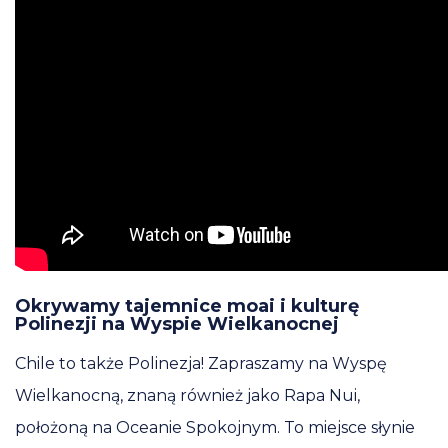
Okrywamy tajemnice moai i kulturę
Polinezji na Wyspie Wielkanocnej
Chile to także Polinezja! Zapraszamy na Wyspę
Wielkanocną, znaną również jako Rapa Nui,
położoną na Oceanie Spokojnym. To miejsce słynie