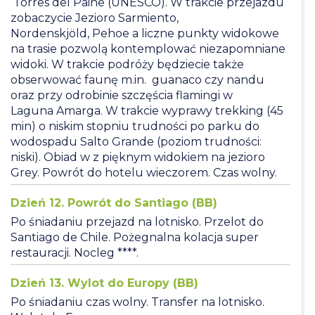
Torres del Paine (UNESCO). W trakcie przejazdu
zobaczycie Jezioro Sarmiento,
Nordenskjöld, Pehoe a liczne punkty widokowe
na trasie pozwolą kontemplować niezapomniane
widoki. W trakcie podróży będziecie także
obserwować faunę m.in. guanaco czy nandu
oraz przy odrobinie szczęścia flamingi w
Laguna Amarga. W trakcie wyprawy trekking (45
min) o niskim stopniu trudności po parku do
wodospadu Salto Grande (poziom trudności:
niski). Obiad w z pięknym widokiem na jezioro
Grey. Powrót do hotelu wieczorem. Czas wolny.
Dzień 12. Powrót do Santiago (BB)
Po śniadaniu przejazd na lotnisko. Przelot do
Santiago de Chile. Pożegnalna kolacja super
restauracji. Nocleg ****.
Dzień 13. Wylot do Europy (BB)
Po śniadaniu czas wolny. Transfer na lotnisko.