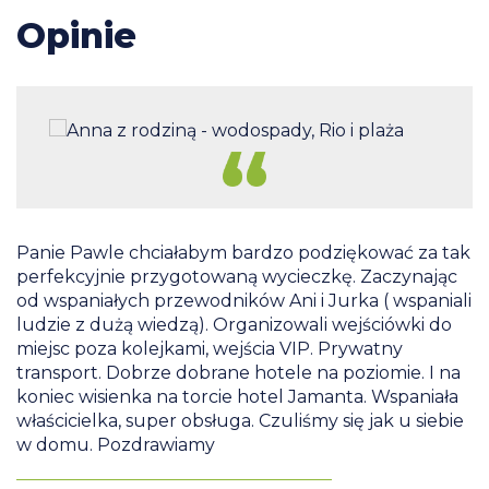
Opinie
Panie Pawle chciałabym bardzo podziękować za tak
D
perfekcyjnie przygotowaną wycieczkę. Zaczynając
b
od wspaniałych przewodników Ani i Jurka ( wspaniali
p
ludzie z dużą wiedzą). Organizowali wejściówki do
p
s
miejsc poza kolejkami, wejścia VIP. Prywatny
c
as
transport. Dobrze dobrane hotele na poziomie. I na
koniec wisienka na torcie hotel Jamanta. Wspaniała
G
,
właścicielka, super obsługa. Czuliśmy się jak u siebie
w domu. Pozdrawiamy