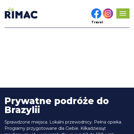
Pok
men
Travel
Prywatne podróże do
Brazylii
Sprawdzone miejsca. Lokalni przewodnicy. Pełna opieka.
Programy przygotowane dla Ciebie. Kilkadziesiąt