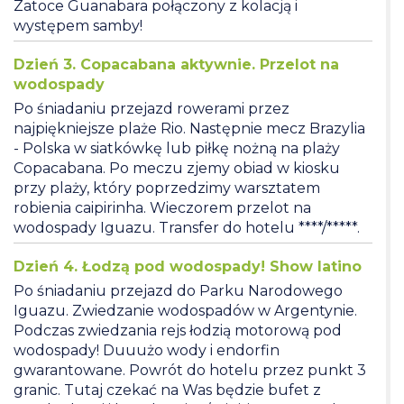
Zatoce Guanabara połączony z kolacją i
występem samby!
Dzień 3. Copacabana aktywnie. Przelot na
wodospady
Po śniadaniu przejazd rowerami przez
najpiękniejsze plaże Rio. Następnie mecz Brazylia
- Polska w siatkówkę lub piłkę nożną na plaży
Copacabana. Po meczu zjemy obiad w kiosku
przy plaży, który poprzedzimy warsztatem
robienia caipirinha. Wieczorem przelot na
wodospady Iguazu. Transfer do hotelu ****/*****.
Dzień 4. Łodzą pod wodospady! Show latino
Po śniadaniu przejazd do Parku Narodowego
Iguazu. Zwiedzanie wodospadów w Argentynie.
Podczas zwiedzania rejs łodzią motorową pod
wodospady! Duuużo wody i endorfin
gwarantowane. Powrót do hotelu przez punkt 3
granic. Tutaj czekać na Was będzie bufet z