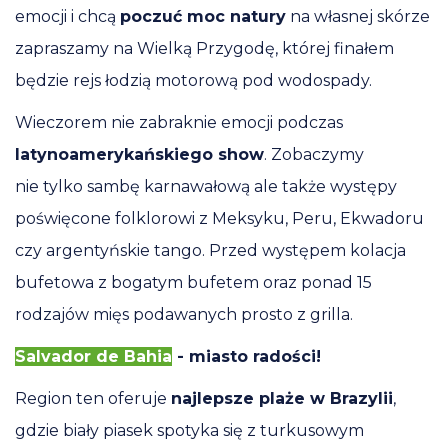
emocji i chcą
poczuć moc natury
na własnej skórze
zapraszamy na Wielką Przygodę, której finałem
będzie rejs łodzią motorową pod wodospady.
Wieczorem nie zabraknie emocji podczas
latynoamerykańskiego show
. Zobaczymy
nie tylko sambę karnawałową ale także występy
poświęcone folklorowi z Meksyku, Peru, Ekwadoru
czy argentyńskie tango. Przed występem kolacja
bufetowa z bogatym bufetem oraz ponad 15
rodzajów mięs podawanych prosto z grilla.
Salvador de Bahia
- miasto radości!
Region ten oferuje
najlepsze plaże w Brazylii
,
gdzie biały piasek spotyka się z turkusowym