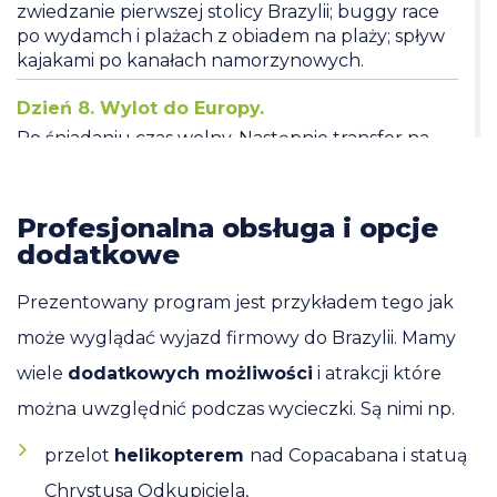
zwiedzanie pierwszej stolicy Brazylii; buggy race
po wydamch i plażach z obiadem na plaży; spływ
kajakami po kanałach namorzynowych.
Dzień 8. Wylot do Europy.
Po śniadaniu czas wolny. Następnie transfer na
lotnisko w Salvadorze. Wylot do Europy.
Dzień 9. Przylot do Polski.
Profesjonalna obsługa i opcje
Zakończenie programu.
dodatkowe
Prezentowany program jest przykładem tego jak
może wyglądać wyjazd firmowy do Brazylii. Mamy
wiele
dodatkowych możliwości
i atrakcji które
można uwzględnić podczas wycieczki. Są nimi np.
przelot
helikopterem
nad Copacabana i statuą
Chrystusa Odkupiciela,