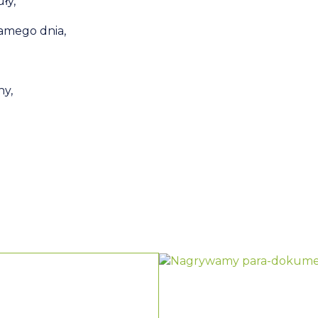
ły,
amego dnia,
ny,