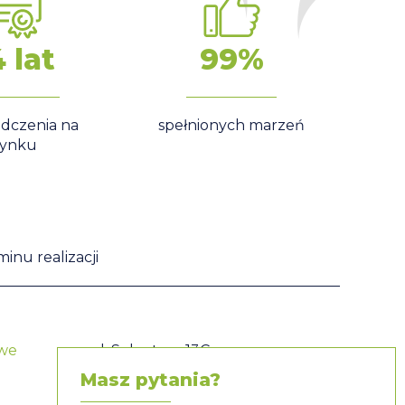
4 lat
99%
dczenia na
spełnionych marzeń
rynku
inu realizacji
owe
ul. Sokratesa 13C
01-909 Warszawa
Masz pytania?