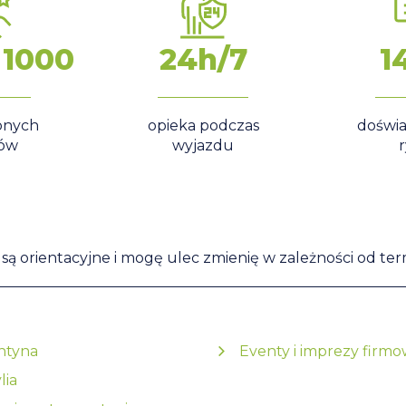
 1000
24h/7
1
onych
opieka podczas
doświa
tów
wyjazdu
ą orientacyjne i mogę ulec zmienię w zależności od term
ntyna
Eventy i imprezy firm
lia