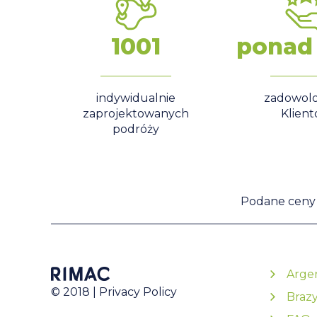
1001
ponad
indywidualnie
zadowol
zaprojektowanych
Klien
podróży
Podane ceny s
Arge
© 2018 |
Privacy Policy
Brazy