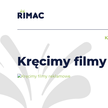
K
Kręcimy film