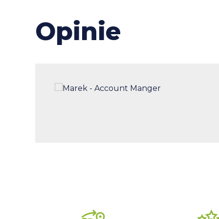
Opinie
łego
i
zdaniu
ziemy