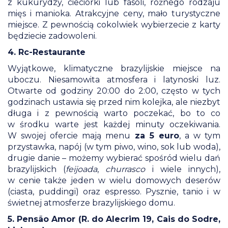
z kukurydzy, cieciorki lub fasoli, różnego rodzaju
mięs i manioka. Atrakcyjne ceny, mało turystyczne
miejsce. Z pewnością cokolwiek wybierzecie z karty
będziecie zadowoleni.
4. Rc-Restaurante
Wyjątkowe, klimatyczne brazylijskie miejsce na
uboczu. Niesamowita atmosfera i latynoski luz.
Otwarte od godziny 20:00 do 2:00, często w tych
godzinach ustawia się przed nim kolejka, ale niezbyt
długa i z pewnością warto poczekać, bo to co
w środku warte jest każdej minuty oczekiwania.
W swojej ofercie mają menu
za 5 euro
, a w tym
przystawka, napój (w tym piwo, wino, sok lub woda),
drugie danie – możemy wybierać spośród wielu dań
brazylijskich (
feijoada
,
churrasco
i wiele innych),
w cenie także jeden w wielu domowych deserów
(ciasta, puddingi) oraz espresso. Pysznie, tanio i w
świetnej atmosferze brazylijskiego domu.
5. Pensão Amor (R. do Alecrim 19, Cais do Sodre,