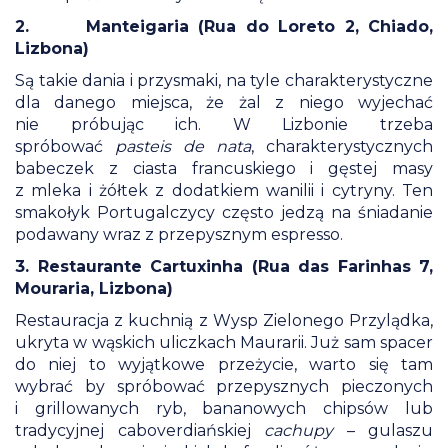
2. Manteigaria (Rua do Loreto 2, Chiado,
Lizbona)
Są takie dania i przysmaki, na tyle charakterystyczne
dla danego miejsca, że żal z niego wyjechać
nie próbując ich. W Lizbonie trzeba
spróbować
pasteis de nata
, charakterystycznych
babeczek z ciasta francuskiego i gęstej masy
z mleka i żółtek z dodatkiem wanilii i cytryny. Ten
smakołyk Portugalczycy często jedzą na śniadanie
podawany wraz z przepysznym espresso.
3. Restaurante Cartuxinha (Rua das Farinhas 7,
Mouraria, Lizbona)
Restauracja z kuchnią z Wysp Zielonego Przylądka,
ukryta w wąskich uliczkach Maurarii. Już sam spacer
do niej to wyjątkowe przeżycie, warto się tam
wybrać by spróbować przepysznych pieczonych
i grillowanych ryb, bananowych chipsów lub
tradycyjnej caboverdiańskiej
cachupy
– gulaszu