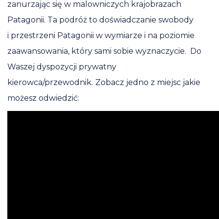
zanurzając się w malowniczych krajobrazach
Patagonii. Ta podróż to doświadczanie swobody
i przestrzeni Patagonii w wymiarze i na poziomie
zaawansowania, który sami sobie wyznaczycie. Do
Waszej dyspozycji prywatny
kierowca/przewodnik.
Zobacz jedno z miejsc jakie
możesz odwiedzić: