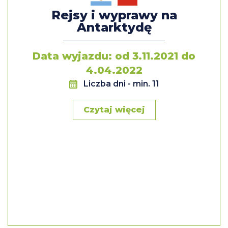
Paine. Przejazd do Puerto Natales
Rejsy i wyprawy na
Antarktydę
Dzień 10
Odkrywanie parku Torres del Paine.
Data wyjazdu: od 3.11.2021 do
Panoramiczna wycieczka lub trekking do wież
Torres del Paine
4.04.2022
Liczba dni
- min. 11
Dzień 11
Odkrywanie Parku Torres del Paine. Opcja safari
Czytaj więcej
szlakiem Pumy lub wycieczka na lodowce
Balmaceda i Serrano
Dzień 12
Przelot do Santiago. Czas wolny.
Dzień 13
Wylot do Polski.
Dzień 14