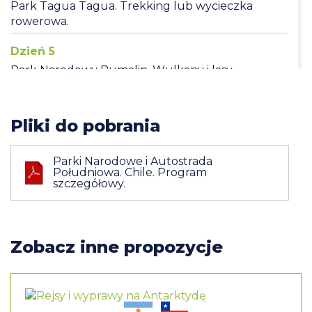
Park Tagua Tagua. Trekking lub wycieczka
rowerowa.
Dzień 5
Park Narodowy Pumalin. Wulkany i lasy
deszczowe
Dzień 6
Pliki do pobrania
Park Narodowy Pumalin. Wulkan Chaiten.
Przejazd do Puyhuapi
Parki Narodowe i Autostrada
Południowa. Chile. Program
Dzień 7
szczegółowy.
Park Narodowy Queulat. Fiord Puyhuapi.
Wiszące lodowce i zaczarowane lasy.
Dzień 8
Zobacz inne propozycje
Przelot do Santiago
Dzień 9
Wylot do Patagoni. Park Narodowy Torres del